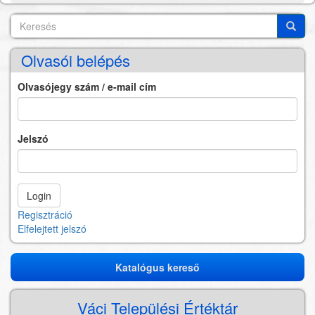
Keresés
Search
Keres
Olvasói belépés
Olvasójegy szám / e-mail cím
Jelszó
Regisztráció
Elfelejtett jelszó
Katalógus kereső
Katalógus
kereső
Váci Települési Értéktár