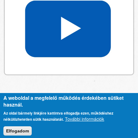
A weboldal a megfelelő működés érdekében sütiket
használ.
Kapcsolat
Lábléc
Az oldal bármely linkjére kattintva elfogadja ezen, működéshez
További információk
nélkülözhetetlen sütik használatát.
menü
Adatkezelési tájékoztató
Elfogadom