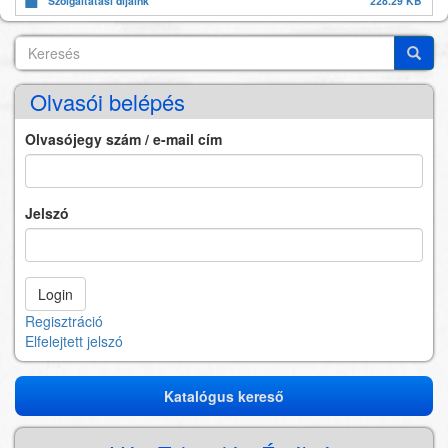
Szolgáltatási díjaink
228.29 KB
Keresés
Search
Keres
Olvasói belépés
Olvasójegy szám / e-mail cím
Jelszó
Regisztráció
Elfelejtett jelszó
Katalógus kereső
Katalógus
kereső