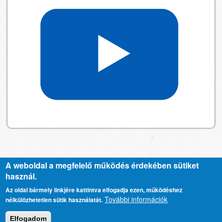
A weboldal a megfelelő működés érdekében sütiket
használ.
Kapcsolat
Lábléc
Az oldal bármely linkjére kattintva elfogadja ezen, működéshez
További információk
nélkülözhetetlen sütik használatát.
menü
Adatkezelési tájékoztató
Elfogadom