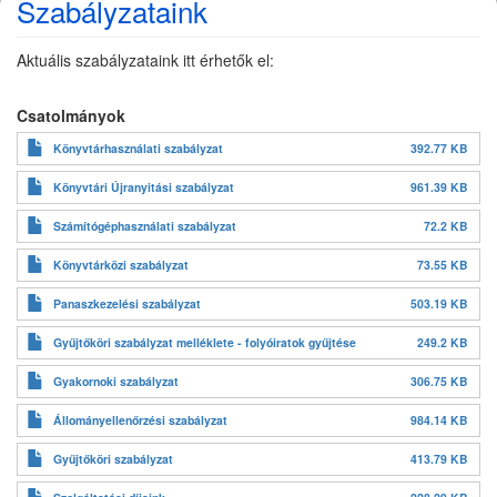
Szabályzataink
Aktuális szabályzataink itt érhetők el:
Csatolmányok
Könyvtárhasználati szabályzat
392.77 KB
Könyvtári Újranyitási szabályzat
961.39 KB
Számítógéphasználati szabályzat
72.2 KB
Könyvtárközi szabályzat
73.55 KB
Panaszkezelési szabályzat
503.19 KB
Gyűjtőköri szabályzat melléklete - folyóiratok gyűjtése
249.2 KB
Gyakornoki szabályzat
306.75 KB
Állományellenőrzési szabályzat
984.14 KB
Gyűjtőköri szabályzat
413.79 KB