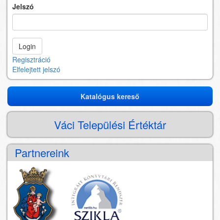
Jelszó
Regisztráció
Elfelejtett jelszó
Katalógus kereső
Katalógus
kereső
Váci Települési Értéktár
Partnereink