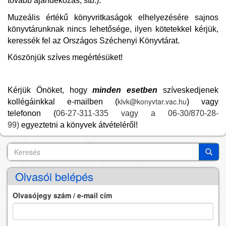
tovább ajándékozás, stb.).
Muzeális értékű könyvritkaságok elhelyezésére sajnos
könyvtárunknak nincs lehetősége, ilyen kötetekkel kérjük,
keressék fel az Országos Széchenyi Könyvtárat.
Köszönjük szíves megértésüket!
Kérjük Önöket, hogy
minden esetben
szíveskedjenek
klvk@konyvtar.vac.hu
kollégáinkkal e-mailben (
) vagy
telefonon (
06-27-311-335 vagy a 06-30/870-28-
99)
egyeztetni a könyvek átvételéről!
Keresés
Search
Keres
Olvasói belépés
Olvasójegy szám / e-mail cím