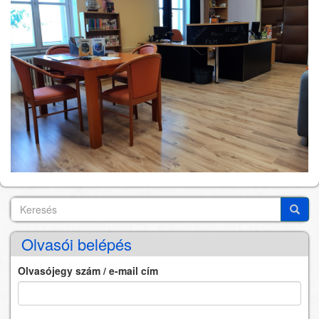
Keresés
Search
Keres
Olvasói belépés
Olvasójegy szám / e-mail cím