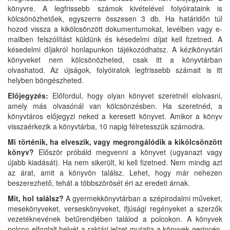
könyvre. A legfrissebb számok kivételével folyóirataink is
kölcsönözhetőek, egyszerre összesen 3 db. Ha határidőn túl
hozod vissza a kikölcsönzött dokumentumokat, levélben vagy e-
mailben felszólítást küldünk és késedelmi díjat kell fizetned. A
késedelmi díjakról honlapunkon tájékozódhatsz. A kézikönyvtári
könyveket nem kölcsönözheted, csak itt a könyvtárban
olvashatod. Az újságok, folyóiratok legfrissebb számait is itt
helyben böngészheted.
Előjegyzés:
Előfordul, hogy olyan könyvet szeretnél elolvasni,
amely más olvasónál van kölcsönzésben. Ha szeretnéd, a
könyvtáros előjegyzi neked a keresett könyvet. Amikor a könyv
visszaérkezik a könyvtárba, 10 napig félretesszük számodra.
Mi történik, ha elveszik, vagy megrongálódik a kikölcsönzött
könyv?
Először próbáld megvenni a könyvet (ugyanazt vagy
újabb kiadását). Ha nem sikerült, ki kell fizetned. Nem mindig azt
az árat, amit a könyvön találsz. Lehet, hogy már nehezen
beszerezhető, tehát a többszörösét éri az eredeti árnak.
Mit, hol találsz?
A gyermekkönyvtárban a szépirodalmi műveket,
mesekönyveket, verseskönyveket, ifjúsági regényeket a szerzők
vezetéknevének betűrendjében találod a polcokon. A könyvek
polcon elfoglalt helyét a raktári jelzet mutatja a könyvek gerincén.