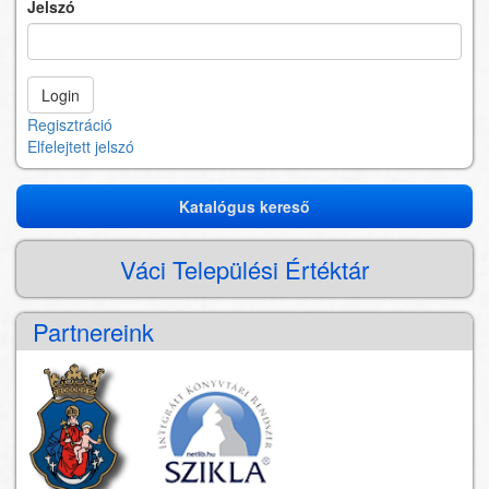
Jelszó
Regisztráció
Elfelejtett jelszó
Katalógus kereső
Katalógus
kereső
Váci Települési Értéktár
Partnereink