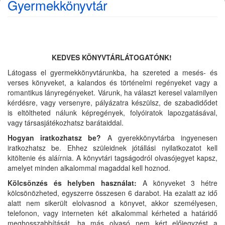
Gyermekkönyvtár
KEDVES KÖNYVTÁRLÁTOGATÓNK!
Látogass el gyermekkönyvtárunkba, ha szereted a mesés- és
verses könyveket, a kalandos és történelmi regényeket vagy a
romantikus lányregényeket. Várunk, ha választ keresel valamilyen
kérdésre, vagy versenyre, pályázatra készülsz, de szabadidődet
is eltöltheted nálunk képregények, folyóiratok lapozgatásával,
vagy társasjátékozhatsz barátaiddal.
Hogyan iratkozhatsz be?
A gyerekkönyvtárba ingyenesen
iratkozhatsz be. Ehhez szüleidnek jótállási nyilatkozatot kell
kitöltenie és aláírnia. A könyvtári tagságodról olvasójegyet kapsz,
amelyet minden alkalommal magaddal kell hoznod.
Kölcsönzés és helyben használat:
A könyveket 3 hétre
kölcsönözheted, egyszerre összesen 6 darabot. Ha ezalatt az idő
alatt nem sikerült elolvasnod a könyvet, akkor személyesen,
telefonon, vagy interneten két alkalommal kérheted a határidő
meghosszabbítását, ha más olvasó nem kért előjegyzést a