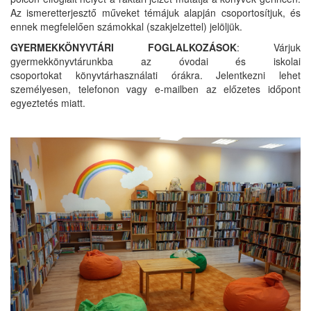
Az ismeretterjesztő műveket témájuk alapján csoportosítjuk, és
ennek megfelelően számokkal (szakjelzettel) jelöljük.
GYERMEKKÖNYVTÁRI FOGLALKOZÁSOK
: Várjuk
gyermekkönyvtárunkba az óvodai és iskolai
csoportokat könyvtárhasználati órákra. Jelentkezni lehet
személyesen, telefonon vagy e-mailben az előzetes időpont
egyeztetés miatt.