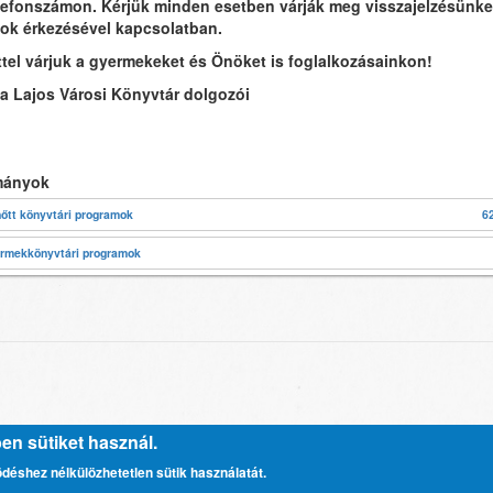
lefonszámon. Kérjük minden esetben várják meg visszajelzésünke
ok érkezésével kapcsolatban.
ttel várjuk a gyermekeket és Önöket is foglalkozásainkon!
a Lajos Városi Könyvtár dolgozói
mányok
nőtt könyvtári programok
6
rmekkönyvtári programok
n sütiket használ.
ödéshez nélkülözhetetlen sütik használatát.