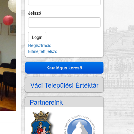
Jelszó
Regisztráció
Elfelejtett jelszó
Katalógus kereső
Katalógus
kereső
Váci Települési Értéktár
Partnereink