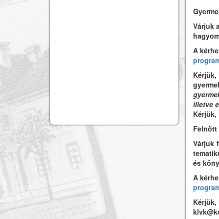
Gyerme
Várjuk 
hagyomá
A kérhe
progra
Kérjük,
gyermek
gyermek
illetve
Kérjük,
Felnőtt
Várjuk 
tematik
és köny
A kérhe
progra
Kérjük,
klvk@ko