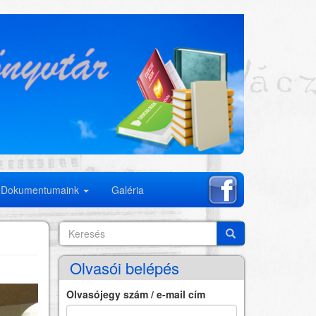
Dokumentumaink
Galéria
Keresés
Search
Keresés
Olvasói belépés
Olvasójegy szám / e-mail cím