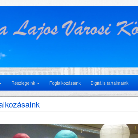
Részlegeink
Foglalkozásaink
Digitális tartalmaink
alkozásaink