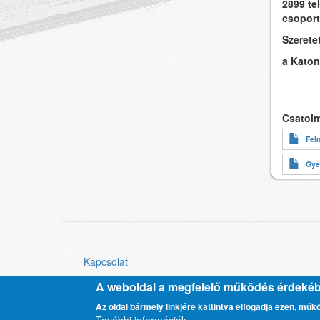
2899 te
csoport
Szerete
a Katon
Csatol
Fel
Gye
Kapcsolat
Lábléc
menü
A weboldal a megfelelő működés érdekébe
Adatkezelési tájékoztató
Az oldal bármely linkjére kattintva elfogadja ezen, műk