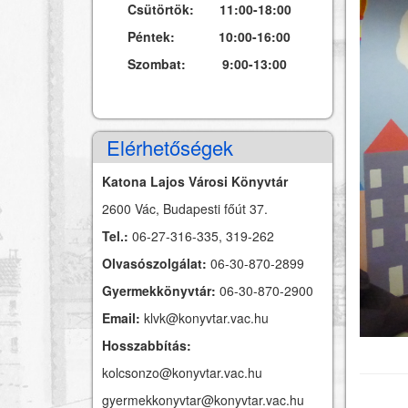
Csütörtök: 11:00-18:00
Péntek: 10:00-16:00
Szombat: 9:00-13:00
Elérhetőségek
Katona Lajos Városi Könyvtár
2600 Vác, Budapesti főút 37.
Tel.:
06-27-316-335, 319-262
Olvasószolgálat:
06-30-870-2899
Gyermekkönyvtár:
06-30-870-2900
Email:
klvk@konyvtar.vac.hu
Hosszabbítás:
kolcsonzo@konyvtar.vac.hu
gyermekkonyvtar@konyvtar.vac.hu