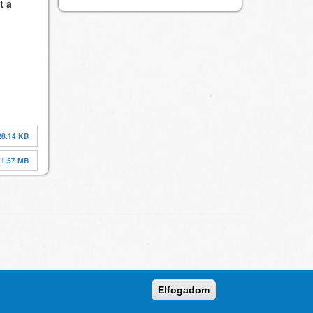
t a
28.14 KB
1.57 MB
Elfogadom