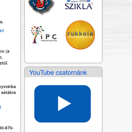
a.
ri
on (a
n,
tül.
YouTube csatornánk
nyvtárba
 sétákra
i
30-870-