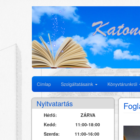
Ugrás
a
tartalomra
Fő
Címlap
Szolgáltatásaink
Könyvtárunkról
navigáció
Nyitvatartás
Fogl
Hétfő: ZÁRVA
Kedd: 11:00-18:00
Szerda: 11:00-16:00