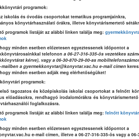
kkönyvtári programok:
az iskolás és óvodás csoportokat tematikus programjainkra,
nyos könyvtárhasználati órákra, illetve könyvtárismertető sétákr
tő programok listáját az alábbi linken találja meg:
gyermekkönyvtá
mok
 hogy minden esetben előzetesen egyeztessenek időpontot a
könyvtárosainkkal telefonon
a 06-27-316-335-ös vezetékes szám
könyvtárat kérve), vagy a 06-30-870-29-00-as mobiltelefonszámo
 e-mailben a gyermekkonyvtar@konyvtar.vac.hu e-mail címen
keresz
 hogy minden esetben adják meg elérhetőségüket!
 könyvtári programok:
felső tagozatos és középiskolás iskolai csoportokat a felnőtt kö
us előadásokra, rendhagyó irodalomórákra és könyvtárismertető
vtárhasználói foglalkozásra.
tő programok listáját az alábbi linken találja meg:
felnőtt könyvtár
mok
 hogy minden esetben előzetesen egyeztessenek időpontot a
nyvtar.vac.hu e-mail címen, illetve a 06-27-316-335-ös vagy a 06-