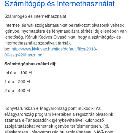
Számítógép és internethasználat
Számítógép és internethasználat
Internet- és wifi-szolgáltatásunkat beiratkozott olvasóink vehetik
igénybe, nyomtatásra és fénymásolásra térítési díj ellenében van
lehetőség. Kérjük Kedves Olvasóinkat, hogy a számítógép- és
internethasználat szabályait tartsák
be:
http://www.klvk.vac.hu/sites/default/files/2018-
06/szg%20haszn.pdf
Számítógéphasználati díj:
fél óra - 100 Ft
1 óra - 200 Ft
2 óra - 400 Ft
Könyvtárunkban e-Magyarország pont működik! Az
eMagyarország program keretében a regisztrált olvasóink
számára e-Tanácsadónk igénybevételével különböző
szolgáltatásokat vehetnek igénybe térítésmentesen. (pl.
álláskeresés, Magyarország.hu szolgáltatásai, NAVA pont