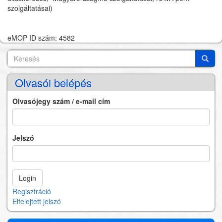
szolgáltatásai)
eMOP ID szám: 4582
Keresés
Search
Keres
Olvasói belépés
Olvasójegy szám / e-mail cím
Jelszó
Regisztráció
Elfelejtett jelszó