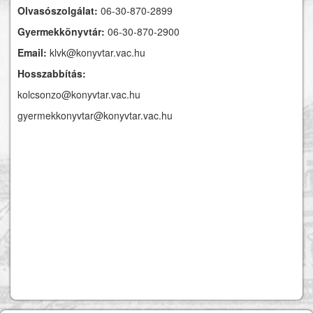
Olvasószolgálat:
06-30-870-2899
Gyermekkönyvtár:
06-30-870-2900
Email:
klvk@konyvtar.vac.hu
Hosszabbítás:
kolcsonzo@konyvtar.vac.hu
gyermekkonyvtar@konyvtar.vac.hu