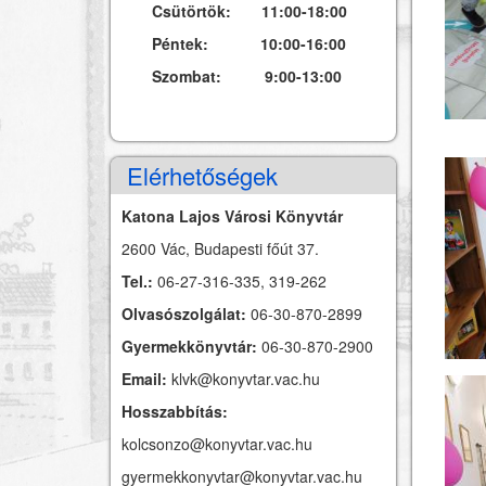
Csütörtök: 11:00-18:00
Péntek: 10:00-16:00
Szombat: 9:00-13:00
Elérhetőségek
Katona Lajos Városi Könyvtár
2600 Vác, Budapesti főút 37.
Tel.:
06-27-316-335, 319-262
Olvasószolgálat:
06-30-870-2899
Gyermekkönyvtár:
06-30-870-2900
Email:
klvk@konyvtar.vac.hu
Hosszabbítás:
kolcsonzo@konyvtar.vac.hu
gyermekkonyvtar@konyvtar.vac.hu