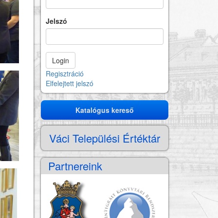
Jelszó
Regisztráció
Elfelejtett jelszó
Katalógus kereső
Katalógus
kereső
Váci Települési Értéktár
Partnereink