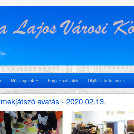
Részlegeink
Foglalkozásaink
Digitális tartalmaink
mekjátszó avatás - 2020.02.13.