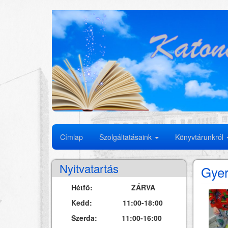
Ugrás
a
tartalomra
Fő
Címlap
Szolgáltatásaink
Könyvtárunkról
navigáció
Nyitvatartás
Gyer
Hétfő: ZÁRVA
Kedd: 11:00-18:00
Szerda: 11:00-16:00