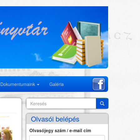
Dokumentumaink
Galéria
Keresés
Search
Keresés
Olvasói belépés
Olvasójegy szám / e-mail cím