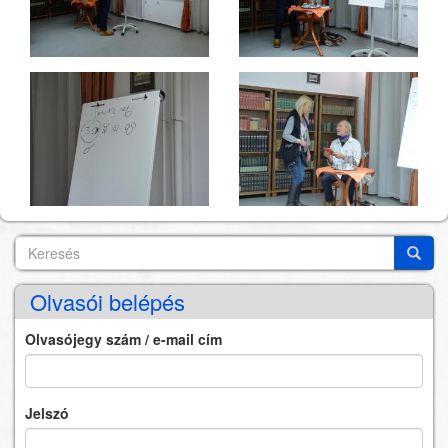
Keresés
Search
Keres
Olvasói belépés
Olvasójegy szám / e-mail cím
Jelszó