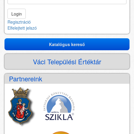
Regisztráció
Elfelejtett jelszó
Katalógus kereső
Katalógus
kereső
Váci Települési Értéktár
Partnereink