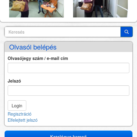
Keresés
Search
Keres
Olvasói belépés
Olvasójegy szám / e-mail cím
Jelszó
Regisztráció
Elfelejtett jelszó
Katalógus kereső